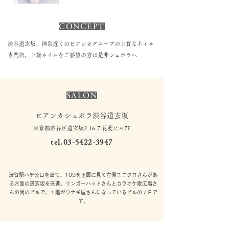
CONCEPT
渋谷道玄坂、神泉近くのビアンカグループの上質なネイル
専門店。上級ネイルをご要望の方は是非シュポラへ
SALON
ビアンカシュポラ渋谷道玄坂
東京都渋谷区道玄坂2-16-7 花菱ビル7F
tel.03-5422-3947
渋谷駅ハチ公口を出て、109を正面に見て左側ユニクロさんがあ
る方面の道玄坂を直進。リンガーハットさんとカラオケ歌広場さ
んの間のビルで、１階がウナギ屋さんになっているビルの７Ｆで
す。