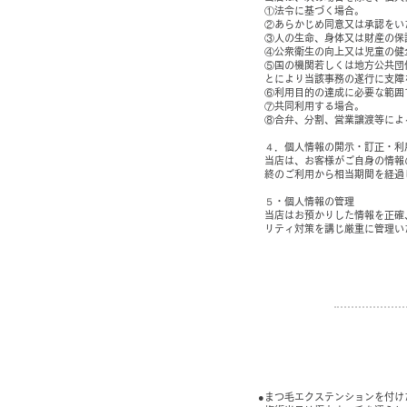
①法令に基づく場合。
②あらかじめ同意又は承認をい
③人の生命、身体又は財産の保
④公衆衛生の向上又は児童の健
⑤国の機関若しくは地方公共団
とにより当該事務の遂行に支障
⑥利用目的の達成に必要な範囲
⑦共同利用する場合。
⑧合弁、分割、営業譲渡等によ
４．個人情報の開示・訂正・利
当店は、お客様がご自身の情報
終のご利用から相当期間を経過
５・個人情報の管理
当店はお預かりした情報を正確
リティ対策を講じ厳重に管理い
●まつ毛エクステンションを付け