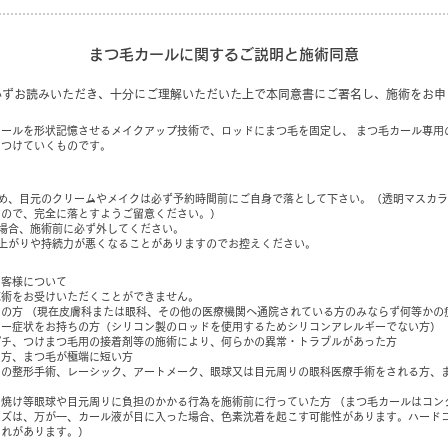
まつ毛カールに関するご説明と施術同意
必ずお読みいただき、十分にご理解いただいた上で本同意書にご署名し、施術をお申
ールを形状記憶させるメイクアップ技術で、ロッドにまつ毛を固定し、 まつ毛カール専用
をつけていくものです。
ため、目元のクリームやメイクは必ず予約時間前にご自身で落として下さい。（透明マスカ
すので、完全に落とすようご留意ください。）
場合、施術前に必ず外してください。
上がりや持続力が悪くなることがありますのでお控えください。
お客様について
施術をお受けいただくことができません。
の方 （現在皮膚科または眼科、その他の医療機関へ通院されている方のみならず何等かの
ギー症状をお持ちの方（シリコン製のロッドを使用するためシリコンアレルギーでない方）
プチ、つけまつ毛用の接着剤等の施術により、何らかの異常・トラブルがあった方
る方、まつ毛が極端に短い方
りの整形手術、レーシック、アートメーク、眼球又は目元周りの眼科医療手術をされる方、
焼け等眼球や目元周りに負担のかかる行為を施術前に行っていた方 （まつ毛カールはコン
ンズは、万が一、カール液が目に入った場合、色素沈着を起こす可能性があります。ハード
それがあります。）