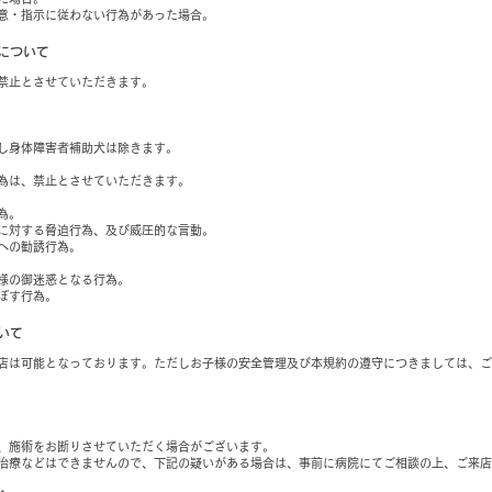
意・指示に従わない行為があった場合。
について
禁止とさせていただきます。
し身体障害者補助犬は除きます。
為は、禁止とさせていただきます。
為。
に対する脅迫行為、及び威圧的な言動。
への勧誘行為。
様の御迷惑となる行為。
ぼす行為。
いて
店は可能となっております。ただしお子様の安全管理及び本規約の遵守につきましては、ご
、施術をお断りさせていただく場合がございます。
治療などはできませんので、下記の疑いがある場合は、事前に病院にてご相談の上、ご来店