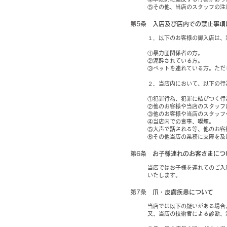
⑤その他、当店のスタッフの注
第5条
入店及び店内での禁止事項
１．以下のお客様の御入店は、
①暴力団関係者の方。
②泥酔されている方。
③ペットを連れている方。ただ
２．当店内において、以下の行
①犯罪行為、犯罪に結びつく行
②他のお客様や当店のスタッフ
③他のお客様や当店のスタッフ
④当店内での食事、喫煙。
⑤大声で話される等、他のお客
⑥その他当店の業務に支障を及
第6条
お子様連れのお客さまにつ
当店ではお子様を連れてのご入
いたします。
第7条
爪・皮膚疾患について
当店では以下の疑いがある場合
又、当店の技術者による診断、