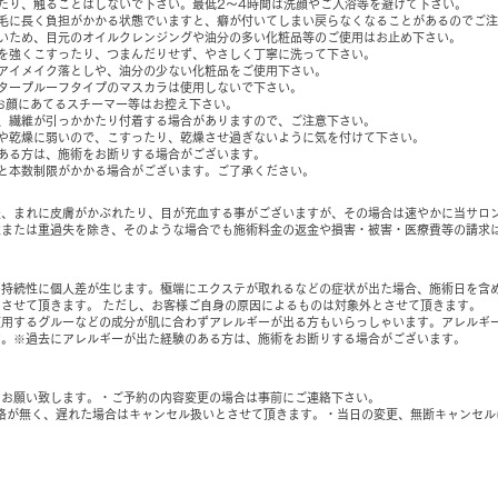
たり、触ることはしないで下さい。最低2～4時間は洗顔やご入浴等を避けて下さい。
つ毛に長く負担がかかる状態でいますと、癖が付いてしまい戻らなくなることがあるのでご
いため、目元のオイルクレンジングや油分の多い化粧品等のご使用はお止め下さい。
を強くこすったり、つまんだりせず、やさしく丁寧に洗って下さい。
アイメイク落としや、油分の少ない化粧品をご使用下さい。
タープルーフタイプのマスカラは使用しないで下さい。
お顔にあてるスチーマー等はお控え下さい。
、繊維が引っかかたり付着する場合がありますので、ご注意下さい。
や乾燥に弱いので、こすったり、乾燥させ過ぎないように気を付けて下さい。
ある方は、施術をお断りする場合がございます。
と本数制限がかかる場合がございます。ご了承ください。
後、まれに皮膚がかぶれたり、目が充血する事がございますが、その場合は速やかに当サロ
意または重過失を除き、そのような場合でも施術料金の返金や損害・被害・医療費等の請求
の持続性に個人差が生じます。極端にエクステが取れるなどの症状が出た場合、施術日を含
させて頂きます。 ただし、お客様ご自身の原因によるものは対象外とさせて頂きます。
使用するグルーなどの成分が肌に合わずアレルギーが出る方もいらっしゃいます。アレルギ
す。※過去にアレルギーが出た経験のある方は、施術をお断りする場合がございます。
にお願い致します。・ご予約の内容変更の場合は事前にご連絡下さい。
絡が無く、遅れた場合はキャンセル扱いとさせて頂きます。・当日の変更、無断キャンセル