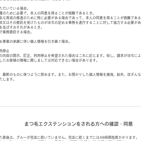
ただいている場合。
護のために必要で、本人の同意を得ることが困難であるとき。
全な育成の推進のために特に必要がある場合であって、本人の同意を得ることが困難である
体又はその委託を受けたものが法令の定める事務を遂行することに対して協力する必要があ
を及ぼすおそれがあるとき。
で業務委託する場合。
る事業の承継に伴い個人情報を引き継ぐ場合。
用停止
の内容の開示、訂正、利用停止を希望された場合はこれに応じます。但し、請求が法令によ
したお客様の情報に関しましては対応できない場合があります。
、最新のものに保つように努めます。また、お預かりした個人情報を漏洩、紛失、改ざんな
たします。
まつ毛エクステンションをされる方への確認・同意
た直後は、グルーが完全に乾いていません。完全に乾くまでには48時間程度かかります。