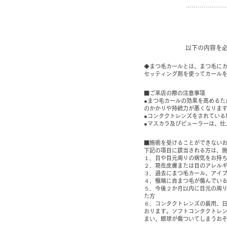
以下の内容を
◆まつ毛カールとは、まつ毛にカ
セッティング剤を使ってカール
■ご来店の際の注意事項
●まつ毛カールの効果を高める
のかかりや持続力が悪くなりま
●コンタクトレンズをされている
●マスカラ及びビューラーは、仕
■施術を受けることができない
下記の項目に該当される方は、
１．目や目元周りの病気をお持ち
２．現在皮膚または目のアレル
３．過去にまつ毛カール、アイ
４．極端に自まつ毛が傷んでい
５．今後２か月以内に目元の周
た方
６．コンタクトレンズの装用、日
おります。ソフトコンタクトレ
まい、眼球が傷ついてしまうお