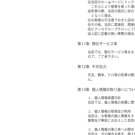
⑨当店のホームページにリンク
これらにより被害を被った場
⑩有事の際、当店の指示に従わ
となった場合。
⑪お客様の不注意でおきた店内
⑫その他、当店に直接的、間接
⑬ビアンカグループサロンにて
⑭上記に記載の無い事態の場合
第11条 割引サービス等
当店では、割引サービス等をお
ので、ご了承下さい。
第12条 不可抗力
天災、戦争、テロ等の有事の際
ん。
第13条 個人情報の取り扱いにつ
１．個人情報保護方針
当店では、個人情報の保護に関
２．個人情報の取得及び利用
当店は、お客様の個人情報をネ
業務及び事前にお伝えした目的
３．個人情報の第三者への開示
当店は、次の場合を除き、個人