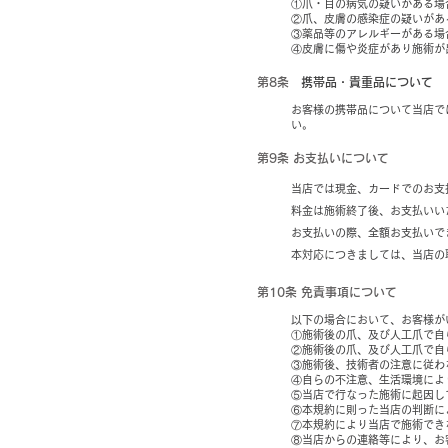
①爪・目の病気の疑いがある場
②爪、皮膚の感染症の疑いがあ
③薬品等のアレルギーがある場
④皮膚に傷や炎症があり施術が
第8条
携帯品・貴重品について
お客様の携帯品について当店で
い。
第9条 お支払いについて
当店では現金、カードでのお支
料金は施術終了後、お支払いい
お支払いの際、全額お支払いで
本対応につきましては、当店の
第10条 免責事項について
以下の場合において、お客様が
①施術後の爪、及び人工爪で自
②施術後の爪、及び人工爪で自
③施術後、技術者の注意に従わ
④自らの不注意、生活環境によ
⑤当店で行なった施術に起因し
⑥本規約に則った当店の判断に
⑦本規約により当店で施術でき
⑧当店からの連絡等により、お