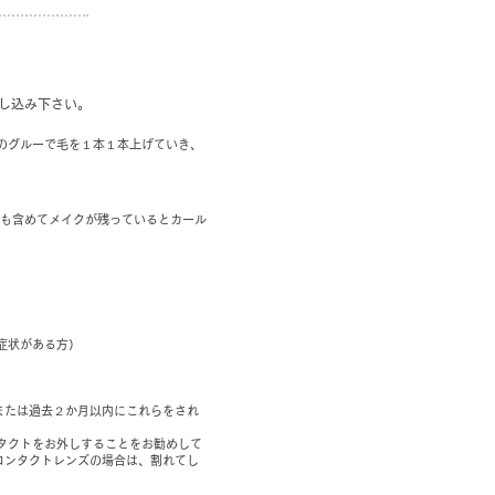
し込み下さい。
のグルーで毛を１本１本上げていき、
ラも含めてメイクが残っているとカール
症状がある方）
または過去２か月以内にこれらをされ
タクトをお外しすることをお勧めして
コンタクトレンズの場合は、割れてし