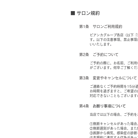
■ サロン規約
第1条 サロンご利用規約
ビアンカグループ各店（以下「
す。以下の注意事項、禁止事項
いいたします。
第2条 ご予約について
ご予約の際に、お名前、ご利用
がございます。何卒ご了解くだ
第3条 変更やキャンセルについて
ご連絡なくご予約時間を15分
お時間を過ぎますと、ご希望の
対応できないこともございます
第4条
お断り事項について
当店では以下の場合、ご予約を
①無断キャンセルがあった場合
②無断遅刻があった場合、また
③医師から病気、感染症の診断
④本規約に違反する行為があっ