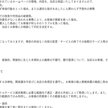
されているホームページの情報、内容を、当店は保証いたしておりませんので、
合。
ず単独行動をとった場合、または適切な指示を出したにも関わらず予想外の事態
での怪我や所持品の破損等。
的責任がないと思われる事態により、お客様が損害を被った場合。
購入した商品にてお客様が何らかのトラブルを負った場合。
、当店とお客様との相談にて対応を決定する。
こなっておりますが、事前の告知なく内容の変更・サービスの終了その他割引サービス等の
、直接的、間接的に生じた本規約上の義務の不履行、履行遅滞について、当店はお客様、そ
いて
する法律他、関係諸法令並びに当店の各規定を遵守し、お客様の個人情報保護の徹底に努め
イルサービス提供業務に必要な範囲内で適正・適法な手段によって取得いたします。また、
の範囲内でのみ利用し、お客様の同意無くその範囲を超えて利用しません。
・提供
情報を第三者に開示または提供いたしません。