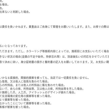
合。
る場合。
合。
出来ないと判断した場合。
は責任を負いかねます。貴重品はご自身にて管理をお願いいたします。また、お帰りの際は
払いとなっております。
ただきます。ただし、カラーリング等施術内容によっては、施術前にお支払いいただく場合
きない状況の場合(金銭の不足や紛失、持参忘れ等）は、別途後払いの対応をさせていただ
取り決めに従い、身分証明書の提示と誓約書の記入をお願いしております。又、お支払い期
いかなる直接的、間接的損害を被っても、当店では一切責任を負いません。
ら怪我、又は他人に怪我を負わせた場合。
らの所持品、または他人の所持品に傷を負わせた場合。
ないで、自らの体、所持品等、又は他人の体、所持品等を汚した場合。
り施術した爪、人工爪、アイラッシュのデザインが崩れた場合。
て生活環境の変化等の損害等を被った場合。
より損害等を被った場合。
なかったことについて損害等を被った場合。
客様が被害を被った場合。