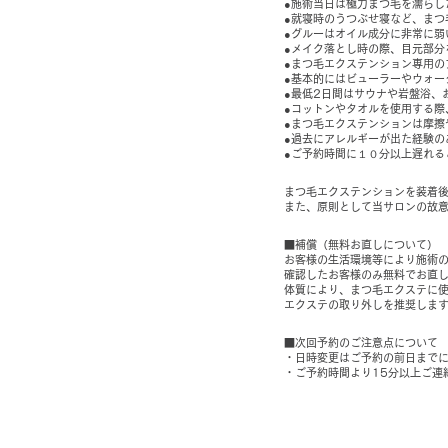
●施術当日は極力まつ毛を濡らし
●就寝時のうつぶせ寝など、ま
●グルーはオイル成分に非常に弱
●メイク落とし時の際、目元部分
●まつ毛エクステンション専用の
●基本的にはビューラーやウォー
●最低2日間はサウナや岩盤浴、
●コットンやタオルを使用する際
●まつ毛エクステンションは摩擦
●過去にアレルギーが出た経験の
●ご予約時間に１０分以上遅れる
まつ毛エクステンションを装着
また、原則として当サロンの故
■補償（無料お直しについて）
お客様の生活環境等により施術
確認したお客様のみ無料でお直し
体質により、まつ毛エクステに
エクステの取り外しを推奨しま
■次回予約のご注意点について
・日時変更はご予約の前日まで
・ご予約時間より15分以上ご連