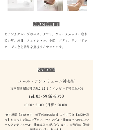
CONCEPT
ビアンカグループのエステサロン。フォースカッター取り
扱い店。痩身、フェイシャル、小顔、ボディ、リンパドレ
ナージュなど結果を重視するサロンです。
SALON
メール・アンテリュール神楽坂
東京都新宿区神楽坂2-12-1 ラインビルド神楽坂504
tel.03-5946-8350
10:00〜21:00（日祝〜20:00）
飯田橋駅【JRは西口・地下鉄はB3出口】を出て頂き【神楽坂通
り】をまっすぐ進んで下さい。ラインビルド神楽坂ビル5Fに≪メ
ールアンテリュール 神楽坂店 ≫がございます。※当店は【神楽
坂通り沿い】にあります。