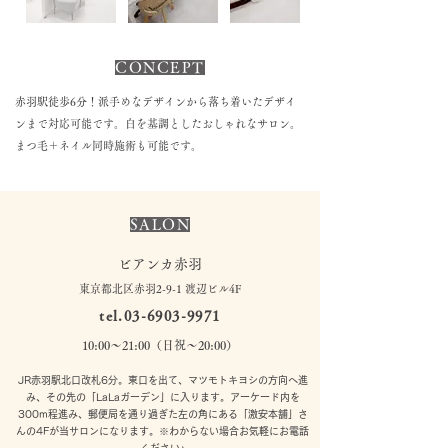
CONCEPT
赤羽駅徒歩6分！派手めなデザインから落ち着いたデザイ
ンまで対応可能です。白を基調としたおしゃれなサロン。
まつ毛＋ネイル同時施術も可能です。
SALON
ビアンカ赤羽
東京都北区赤羽2-9-1 渡辺ビル4F
tel.03-6903-9971
10:00〜21:00（日祝〜20:00）
JR赤羽駅北口改札6分。東口を出て、マツモトキヨシの方向へ進
み、その先の「LaLaガーデン」に入ります。アーケード内を
300m程進み、郵便局を通り過ぎた左の角にある「激安本舗」さ
んの4Fが当サロンになります。※わからない場合お気軽にお電話