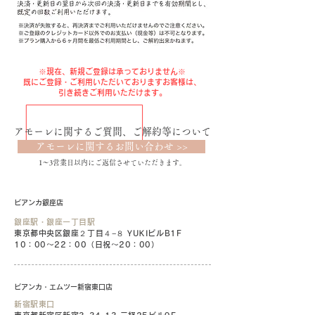
※現在、新規ご登録は承っておりません※
既にご登録・ご利用いただいておりますお客様は、
引き続きご利用いただけます。
アモーレに関するご質問、ご解約等について
アモーレに関するお問い合わせ >>
上記ボタンよりフォーム内容に記載の上、ご連絡ください。
1〜3営業日以内にご返信させていただきます。
ビアンカ銀座店
銀座駅・銀座一丁目駅
東京都中央区銀座２丁目４−８ YUKIビルB1F
10：00〜22：00（日祝〜20：00）
ビアンカ・エムツー新宿東口店
新宿駅東口